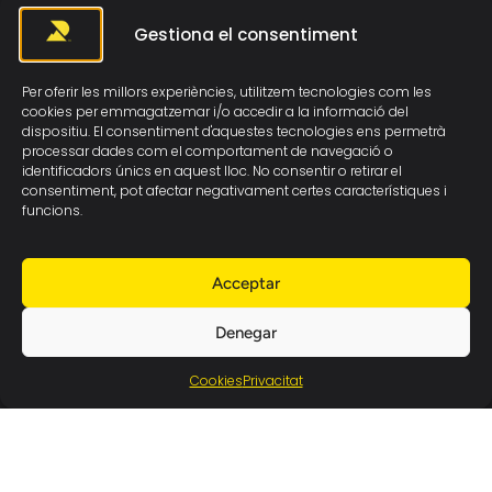
Gestiona el consentiment
Per oferir les millors experiències, utilitzem tecnologies com les
cookies per emmagatzemar i/o accedir a la informació del
dispositiu. El consentiment d'aquestes tecnologies ens permetrà
processar dades com el comportament de navegació o
identificadors únics en aquest lloc. No consentir o retirar el
consentiment, pot afectar negativament certes característiques i
funcions.
Acceptar
Denegar
Cookies
Privacitat
ELS NOSTRES SERVEIS