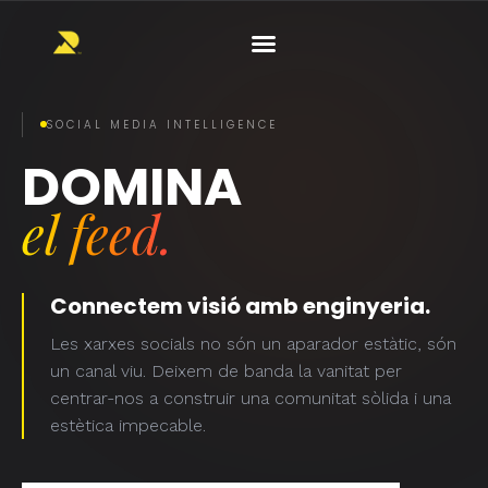
SOCIAL MEDIA INTELLIGENCE
DOMINA
el feed.
Connectem visió amb enginyeria.
Les xarxes socials no són un aparador estàtic, són
un canal viu. Deixem de banda la vanitat per
centrar-nos a construir una comunitat sòlida i una
estètica impecable.