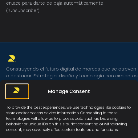
enlace para darte de baja automáticamente
("Unsubscribe").
Construyendo el futuro digital de marcas que se atreven
a destacar. Estrategia, diseño y tecnología con cimientos
sólidos.
Manage Consent
To provide the best experiences, we use technologies like cookies to
CONTACTO
LEGAL
info@baseferma.com
Aviso Legal
store and/or access device information. Consenting to these
technologies will allow us to process data such as browsing
behavior or unique IDs on this site. Not consenting or withdrawing
622 77 67 03
Privacidad
consent, may adversely affect certain features and functions.
Barcelona, España
Cookies